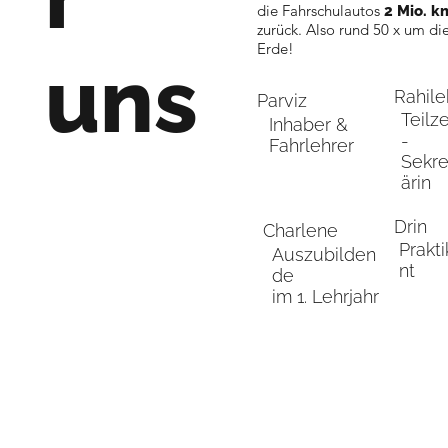
die Fahrschulautos
2 Mio. k
zurück. Also rund 50 x um di
Erde!
uns
Rahile
Parviz
Teilze
Inhaber &
-
Fahrlehrer
Sekre
ärin
Drin
Charlene
Prakt
Auszubilden
nt
de
im 1. Lehrjahr