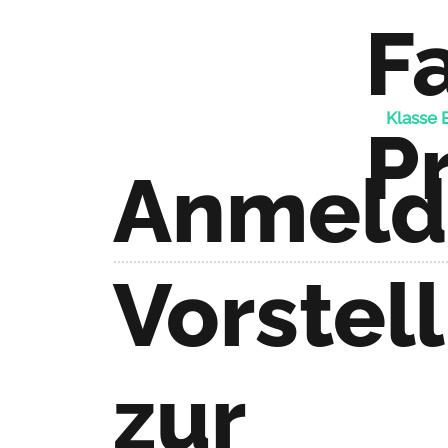
F
Klasse 
P
Anmeld
Vorstel
zur