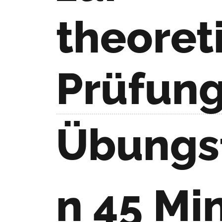
theoret
Prüfun
Übungs
n 45 Mi