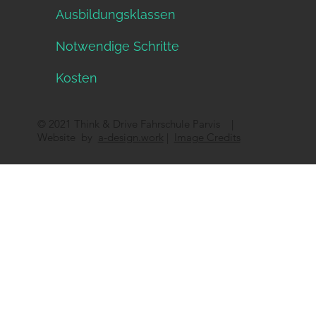
Ausbildungsklassen
Notwendige Schritte
Kosten
© 2021 Think & Drive Fahrschule Parvis |
Website by
a-design.work
|
Image Credits