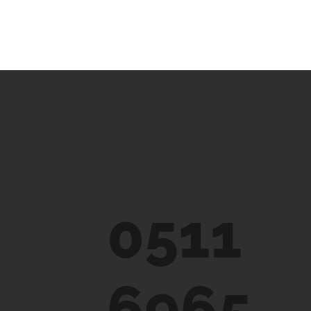
0511
6965